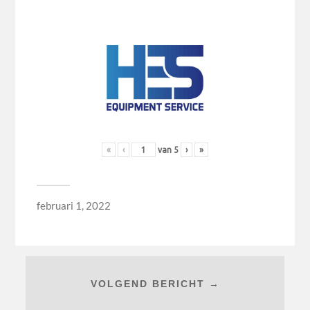
«
‹
van
5
›
»
februari 1, 2022
VOLGEND BERICHT →